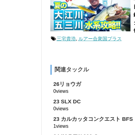
三宅貴浩
,
ルアー合衆国プラス
関連タックル
26リョウガ
0views
23 SLX DC
0views
23 カルカッタコンクエスト BFS
1views