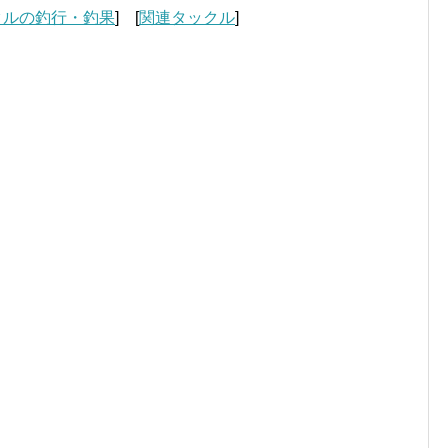
クルの釣行・釣果
] [
関連タックル
]