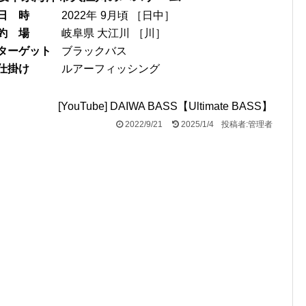
日 時
2022年
9月頃
［
日中
］
釣 場
岐阜県 大江川
［
川
］
ターゲット
ブラックバス
仕掛け
ルアーフィッシング
[YouTube] DAIWA BASS【Ultimate BASS】
2022/9/21
2025/1/4
投稿者:管理者