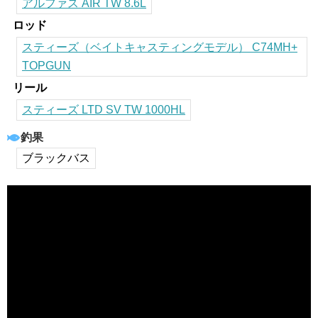
アルファス AIR TW 8.6L
ロッド
スティーズ（ベイトキャスティングモデル） C74MH+
TOPGUN
リール
スティーズ LTD SV TW 1000HL
釣果
ブラックバス