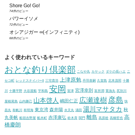
Shore Go! Go!
74件のビュー
パワーイソメ
72件のビュー
オシアジガー ∞(インフィニティ)
68件のビュー
よく使われているキーワード
おとな釣り倶楽部
こなや丸
カヤック
ダケの長ハエ
ニ
上津原勉
セコ町
レッドスナイパーII
三宅貴浩
丹羽喜嗣
久賀島
北本茂照
十勝
安岡
宮澤幸則
川
十勝平野
大谷渡船
宇和島
室津
富所潤
寛漁丸
尻別川
彦島
広瀬達樹
山本啓人
嶋田仁正
屋根尾島
山内勝己
快
湯川マサタカ
東京湾
森井陽
秋
昌丸
有帆川
有明海
水天丸
涌田
離島
高
丸美帆
赤澤康弘
船宿吉野屋
船木町
鈴木斉
関門
高原稔
高橋哲也
橋慶朗