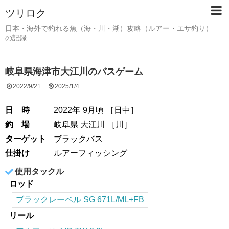
ツリロク
日本・海外で釣れる魚（海・川・湖）攻略（ルアー・エサ釣り）
の記録
岐阜県海津市大江川のバスゲーム
2022/9/21
2025/1/4
日 時
2022年
9月頃
［
日中
］
釣 場
岐阜県 大江川
［
川
］
ターゲット
ブラックバス
仕掛け
ルアーフィッシング
使用タックル
ロッド
ブラックレーベル SG 671L/ML+FB
リール