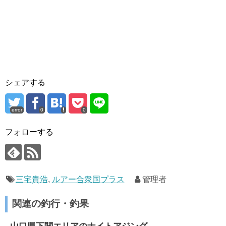
シェアする
error
0
0
フォローする
三宅貴浩
,
ルアー合衆国プラス
管理者
関連の釣行・釣果