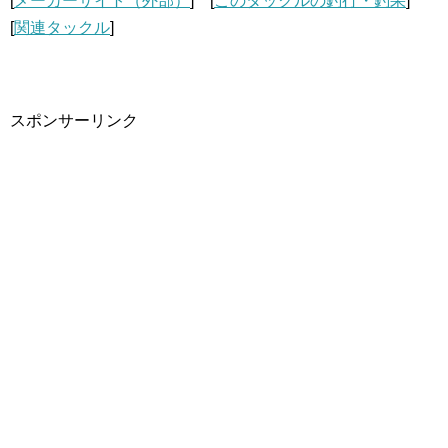
[
メーカーサイト（外部）
] [
このタックルの釣行・釣果
]
[
関連タックル
]
スポンサーリンク