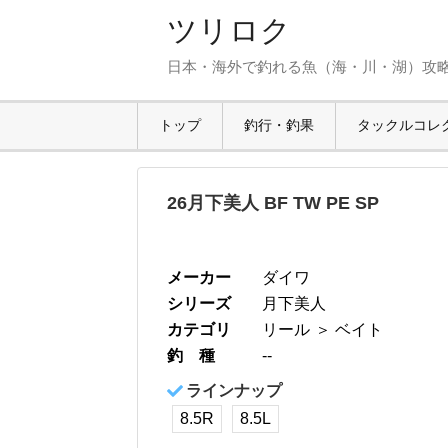
ツリロク
日本・海外で釣れる魚（海・川・湖）攻
トップ
釣行・釣果
タックルコレ
26月下美人 BF TW PE SP
メーカー
ダイワ
シリーズ
月下美人
カテゴリ
リール
＞ ベイト
釣 種
--
ラインナップ
8.5R
8.5L