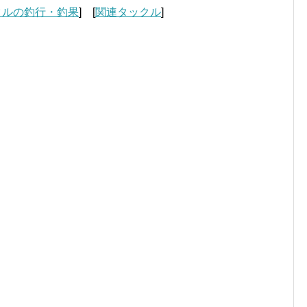
クルの釣行・釣果
] [
関連タックル
]