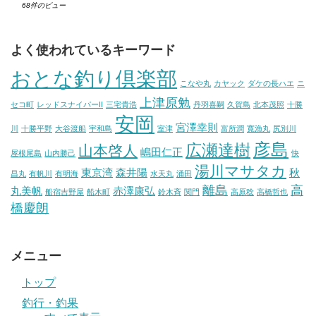
68件のビュー
よく使われているキーワード
おとな釣り倶楽部
こなや丸
カヤック
ダケの長ハエ
ニ
上津原勉
セコ町
レッドスナイパーII
三宅貴浩
丹羽喜嗣
久賀島
北本茂照
十勝
安岡
宮澤幸則
川
十勝平野
大谷渡船
宇和島
室津
富所潤
寛漁丸
尻別川
彦島
広瀬達樹
山本啓人
嶋田仁正
屋根尾島
山内勝己
快
湯川マサタカ
東京湾
森井陽
秋
昌丸
有帆川
有明海
水天丸
涌田
離島
高
丸美帆
赤澤康弘
船宿吉野屋
船木町
鈴木斉
関門
高原稔
高橋哲也
橋慶朗
メニュー
トップ
釣行・釣果