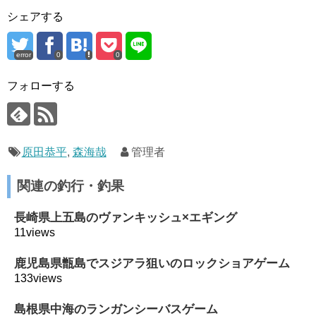
シェアする
error
0
0
フォローする
原田恭平
,
森海哉
管理者
関連の釣行・釣果
長崎県上五島のヴァンキッシュ×エギング
11views
鹿児島県甑島でスジアラ狙いのロックショアゲーム
133views
島根県中海のランガンシーバスゲーム