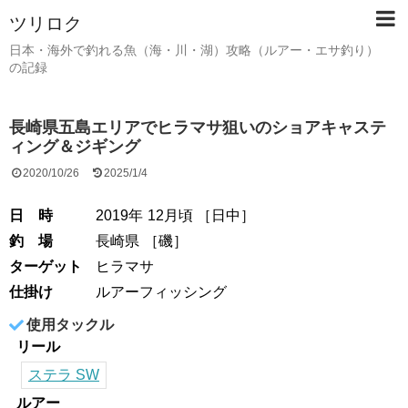
ツリロク
日本・海外で釣れる魚（海・川・湖）攻略（ルアー・エサ釣り）
の記録
長崎県五島エリアでヒラマサ狙いのショアキャステ
ィング＆ジギング
2020/10/26
2025/1/4
日 時
2019年
12月頃
［
日中
］
釣 場
長崎県
［
磯
］
ターゲット
ヒラマサ
仕掛け
ルアーフィッシング
使用タックル
リール
ステラ SW
ルアー