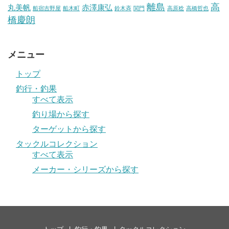
離島
高
丸美帆
赤澤康弘
船宿吉野屋
船木町
鈴木斉
関門
高原稔
高橋哲也
橋慶朗
メニュー
トップ
釣行・釣果
すべて表示
釣り場から探す
ターゲットから探す
タックルコレクション
すべて表示
メーカー・シリーズから探す