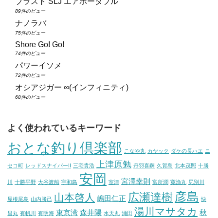
ブラスト SLJ エアポータブル
89件のビュー
ナノラバ
75件のビュー
Shore Go! Go!
74件のビュー
パワーイソメ
72件のビュー
オシアジガー ∞(インフィニティ)
68件のビュー
よく使われているキーワード
おとな釣り倶楽部
こなや丸
カヤック
ダケの長ハエ
ニ
上津原勉
セコ町
レッドスナイパーII
三宅貴浩
丹羽喜嗣
久賀島
北本茂照
十勝
安岡
宮澤幸則
川
十勝平野
大谷渡船
宇和島
室津
富所潤
寛漁丸
尻別川
彦島
広瀬達樹
山本啓人
嶋田仁正
屋根尾島
山内勝己
快
湯川マサタカ
東京湾
森井陽
秋
昌丸
有帆川
有明海
水天丸
涌田