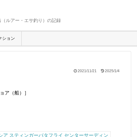
略（ルアー・エサ釣り）の記録
クション
2021/11/21
2025/1/4
ョア（船）
］
シア スティンガーバタフライ センターサーディン