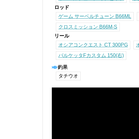
ロッド
ゲーム サーベルチューン B66ML
クロスミッション B66M-S
リール
オシアコンクエスト CT 300PG
バルケッタFカスタム 150(右)
釣果
タチウオ