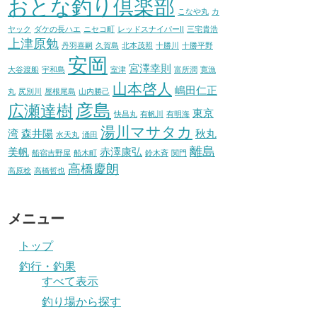
おとな釣り倶楽部
こなや丸
カ
ヤック
ダケの長ハエ
ニセコ町
レッドスナイパーII
三宅貴浩
上津原勉
丹羽喜嗣
久賀島
北本茂照
十勝川
十勝平野
安岡
宮澤幸則
大谷渡船
宇和島
室津
富所潤
寛漁
山本啓人
嶋田仁正
丸
尻別川
屋根尾島
山内勝己
彦島
広瀬達樹
東京
快昌丸
有帆川
有明海
湯川マサタカ
湾
森井陽
秋丸
水天丸
涌田
離島
美帆
赤澤康弘
船宿吉野屋
船木町
鈴木斉
関門
高橋慶朗
高原稔
高橋哲也
メニュー
トップ
釣行・釣果
すべて表示
釣り場から探す