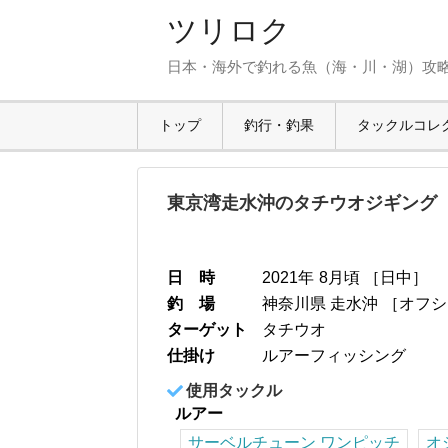
ツリロク
日本・海外で釣れる魚（海・川・湖）攻
トップ
釣行・釣果
タックルコレ
東京湾走水沖のタチウオジギング
日 時
2021年
8月頃
［
日中
］
釣 場
神奈川県 走水沖
［
オフシ
ターゲット
タチウオ
仕掛け
ルアーフィッシング
使用タックル
ルアー
サーベルチューン ワンピッチ
オ