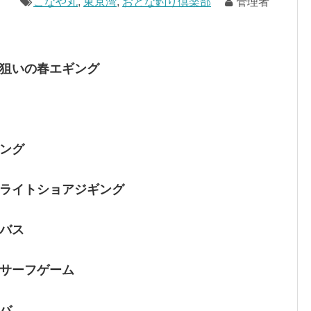
こなや丸
,
東京湾
,
おとな釣り倶楽部
管理者
狙いの春エギング
ング
ライトショアジギング
バス
サーフゲーム
バ