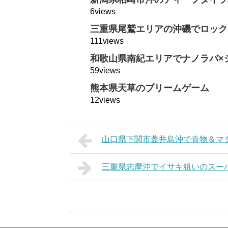
6views
三重県尾鷲エリアの沖磯でロック
111views
和歌山県南紀エリアでナノラバ×
59views
熊本県天草のブリームゲーム
12views
山口県下関市蓋井島沖で青物＆マ
三重県志摩沖でイサキ狙いのスー