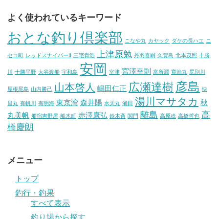
よく使われているキーワード
おとな釣り倶楽部
こなや丸
カヤック
ダケの長ハエ
ニ
上津原勉
セコ町
レッドスナイパーII
三宅貴浩
丹羽喜嗣
久賀島
北本茂照
十勝
安岡
宮澤幸則
川
十勝平野
大谷渡船
宇和島
室津
富所潤
寛漁丸
尻別川
彦島
広瀬達樹
山本啓人
嶋田仁正
屋根尾島
山内勝己
快
湯川マサタカ
東京湾
森井陽
秋
昌丸
有帆川
有明海
水天丸
涌田
離島
高
丸美帆
赤澤康弘
船宿吉野屋
船木町
鈴木斉
関門
高原稔
高橋哲也
橋慶朗
メニュー
トップ
釣行・釣果
すべて表示
釣り場から探す