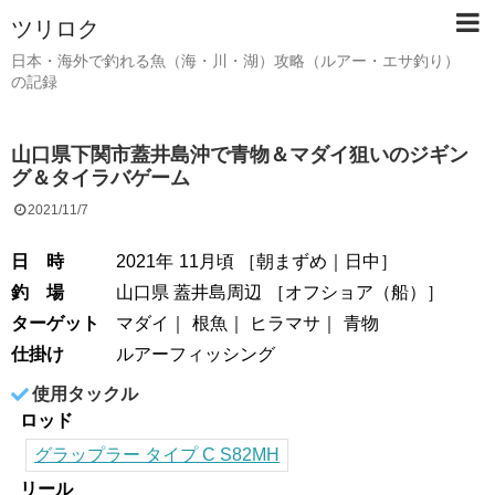
ツリロク
日本・海外で釣れる魚（海・川・湖）攻略（ルアー・エサ釣り）
の記録
山口県下関市蓋井島沖で青物＆マダイ狙いのジギン
グ＆タイラバゲーム
2021/11/7
日 時
2021年
11月頃
［
朝まずめ
日中
］
釣 場
山口県 蓋井島周辺
［
オフショア（船）
］
ターゲット
マダイ
根魚
ヒラマサ
青物
仕掛け
ルアーフィッシング
使用タックル
ロッド
グラップラー タイプ C S82MH
リール