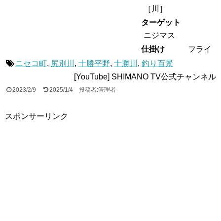
［
川
］
ターゲット
ニジマス
仕掛け
フライ
ニセコ町
,
尻別川
,
十勝平野
,
十勝川
,
釣り百景
[YouTube] SHIMANO TV公式チャンネル
2023/2/9
2025/1/4
投稿者:管理者
スポンサーリンク