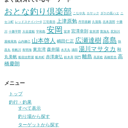
おとな釣り倶楽部
こなや丸
カヤック
ダケの長ハエ
ニ
上津原勉
セコ町
レッドスナイパーII
三宅貴浩
丹羽喜嗣
久賀島
北本茂照
十勝
安岡
宮澤幸則
川
十勝平野
大谷渡船
宇和島
室津
富所潤
寛漁丸
尻別川
彦島
広瀬達樹
山本啓人
嶋田仁正
屋根尾島
山内勝己
快
湯川マサタカ
東京湾
森井陽
秋
昌丸
有帆川
有明海
水天丸
涌田
離島
高
丸美帆
赤澤康弘
船宿吉野屋
船木町
鈴木斉
関門
高原稔
高橋哲也
橋慶朗
メニュー
トップ
釣行・釣果
すべて表示
釣り場から探す
ターゲットから探す