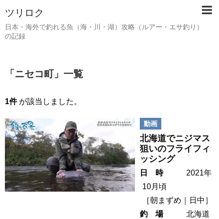
ツリロク
日本・海外で釣れる魚（海・川・湖）攻略（ルアー・エサ釣り）
の記録
「
ニセコ町
」
一覧
1件
が該当しました。
動画
北海道でニジマス
狙いのフライフィ
ッシング
日 時
2021年
10月頃
［
朝まずめ
日中
］
釣 場
北海道