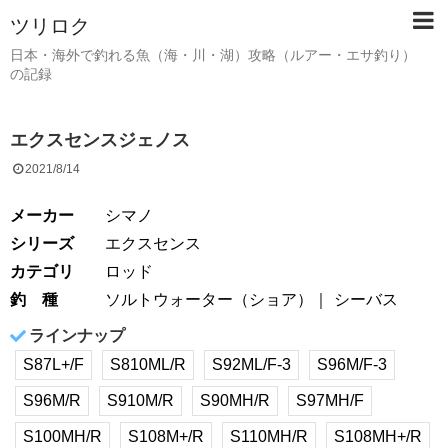
ツリロク
日本・海外で釣れる魚（海・川・湖）攻略（ルアー・エサ釣り）
の記録
エクスセンスジェノス
2021/8/14
メーカー
シマノ
シリーズ
エクスセンス
カテゴリ
ロッド
釣 種
ソルトウォーター（ショア）
シーバス
ラインナップ
S87L+/F
S810ML/R
S92ML/F-3
S96M/F-3
S96M/R
S910M/R
S90MH/R
S97MH/F
S100MH/R
S108M+/R
S110MH/R
S108MH+/R