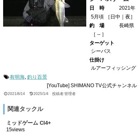
日 時
2021年
5月頃
［
日中
夜
］
釣 場
長崎県
［ -- ］
ターゲット
シーバス
仕掛け
ルアーフィッシング
有明海
,
釣り百景
[YouTube] SHIMANO TV公式チャンネル
2021/8/14
2025/1/4
投稿者:管理者
関連タックル
ミッドゲーム CI4+
15views