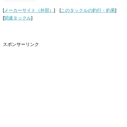
[
メーカーサイト（外部）
] [
このタックルの釣行・釣果
]
[
関連タックル
]
スポンサーリンク