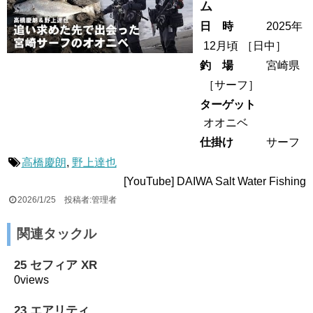
ム
日 時
2025年
12月頃
［
日中
］
釣 場
宮崎県
［
サーフ
］
ターゲット
オオニベ
仕掛け
サーフ
高橋慶朗
,
野上達也
[YouTube] DAIWA Salt Water Fishing
2026/1/25
投稿者:管理者
関連タックル
25 セフィア XR
0views
23 エアリティ