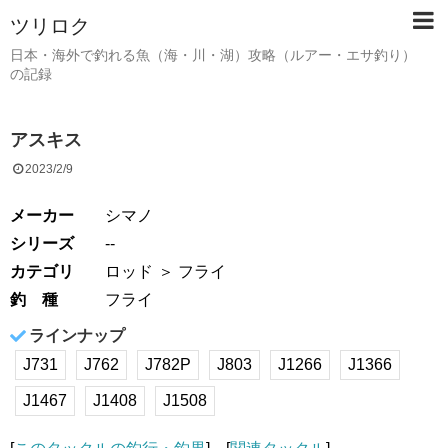
ツリロク
日本・海外で釣れる魚（海・川・湖）攻略（ルアー・エサ釣り）
の記録
アスキス
2023/2/9
メーカー
シマノ
シリーズ
--
カテゴリ
ロッド
＞ フライ
釣 種
フライ
ラインナップ
J731
J762
J782P
J803
J1266
J1366
J1467
J1408
J1508