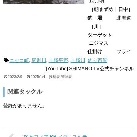
10月頃
［
朝まずめ
日中
］
釣 場
北海道
［
川
］
ターゲット
ニジマス
仕掛け
フライ
ニセコ町
,
尻別川
,
十勝平野
,
十勝川
,
釣り百景
[YouTube] SHIMANO TV公式チャンネル
2023/2/9
2025/1/4
投稿者:管理者
関連タックル
登録がありません。
23 セフィア BB メタルスッテ