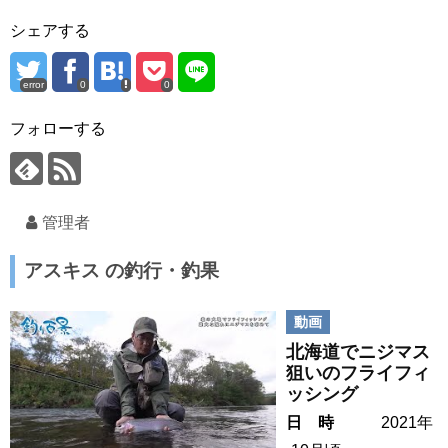
シェアする
error
0
0
フォローする
管理者
アスキス の釣行・釣果
動画
北海道でニジマス
狙いのフライフィ
ッシング
日 時
2021年