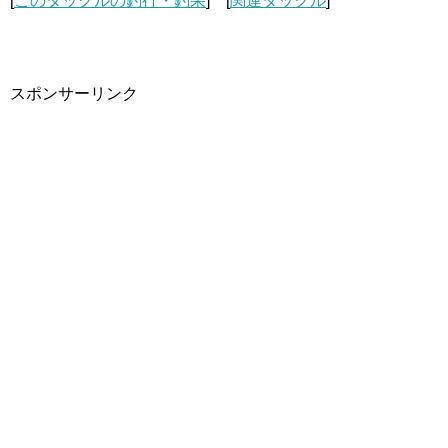
[
このタックルの釣行・釣果
] [
関連タックル
]
スポンサーリンク