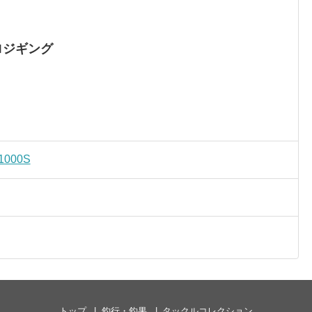
ロジギング
000S
トップ
釣行・釣果
タックルコレクション