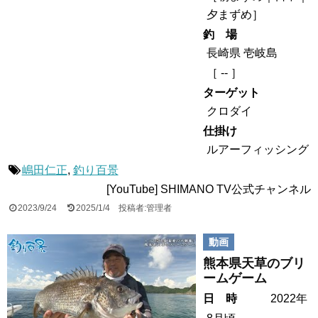
夕まずめ
］
釣 場
長崎県 壱岐島
［ -- ］
ターゲット
クロダイ
仕掛け
ルアーフィッシング
嶋田仁正
,
釣り百景
[YouTube] SHIMANO TV公式チャンネル
2023/9/24
2025/1/4
投稿者:管理者
動画
熊本県天草のブリ
ームゲーム
日 時
2022年