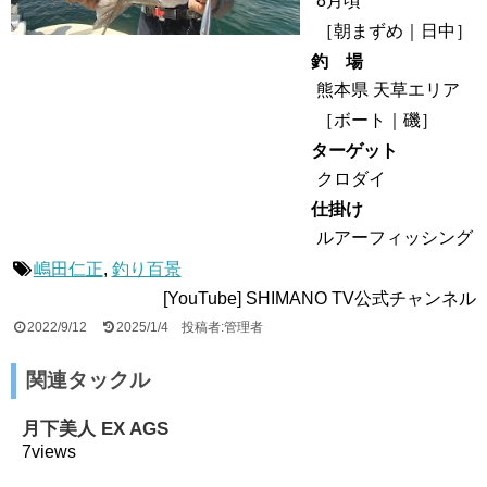
8月頃
［
朝まずめ
日中
］
釣 場
熊本県 天草エリア
［
ボート
磯
］
ターゲット
クロダイ
仕掛け
ルアーフィッシング
嶋田仁正
,
釣り百景
[YouTube] SHIMANO TV公式チャンネル
2022/9/12
2025/1/4
投稿者:管理者
関連タックル
月下美人 EX AGS
7views