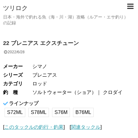
ツリロク
日本・海外で釣れる魚（海・川・湖）攻略（ルアー・エサ釣り）
の記録
22 ブレニアス エクスチューン
2022/6/28
メーカー
シマノ
シリーズ
ブレニアス
カテゴリ
ロッド
釣 種
ソルトウォーター（ショア）
クロダイ
ラインナップ
S72ML
S78ML
S76M
B76ML
[
このタックルの釣行・釣果
] [
関連タックル
]