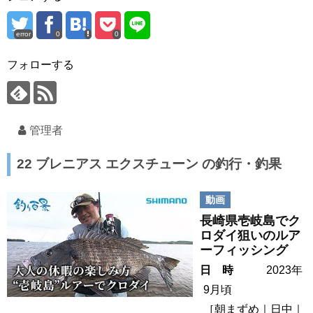
error
0
0
フォローする
管理者
22 ブレニアス エクスチューン の釣行・釣果
動画
長崎県壱岐島でク
ロダイ狙いのルア
ーフィッシング
日 時
2023年
9月頃
［
朝まずめ
日中