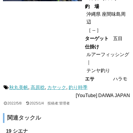
釣 場
沖縄県 座間味島周
辺
［ -- ］
ターゲット
五目
仕掛け
ルアーフィッシング
テンヤ釣り
エサ
ハラモ
秋丸美帆
,
高原稔
,
カヤック
,
釣り時季
[YouTube] DAIWA JAPAN
2022/5/8
2025/1/4
投稿者:管理者
関連タックル
19 シエナ