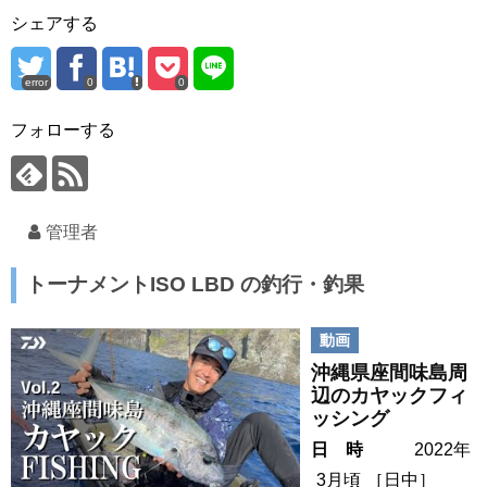
シェアする
error
0
0
フォローする
管理者
トーナメントISO LBD の釣行・釣果
動画
沖縄県座間味島周
辺のカヤックフィ
ッシング
日 時
2022年
3月頃
［
日中
］